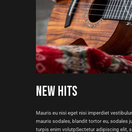
NEW HITS
Mauris eu nisi eget nisi imperdiet vestibul
mauris sodales, blandit tortor eu, sodales ju
turpis enim volutpSectetur adipiscing elit, 