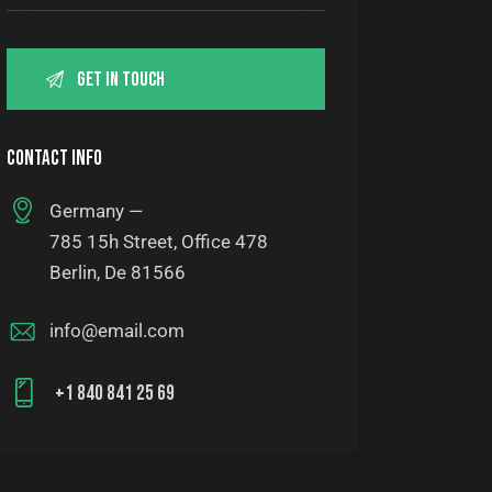
CONTACT INFO
Germany —
785 15h Street, Office 478
Berlin, De 81566
info@email.com
+1 840 841 25 69