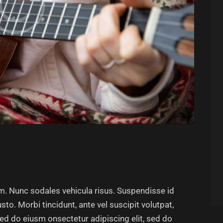
um. Nunc sodales vehicula risus. Suspendisse id
sto. Morbi tincidunt, ante vel suscipit volutpat,
sed do eiusm onsectetur adipiscing elit, sed do