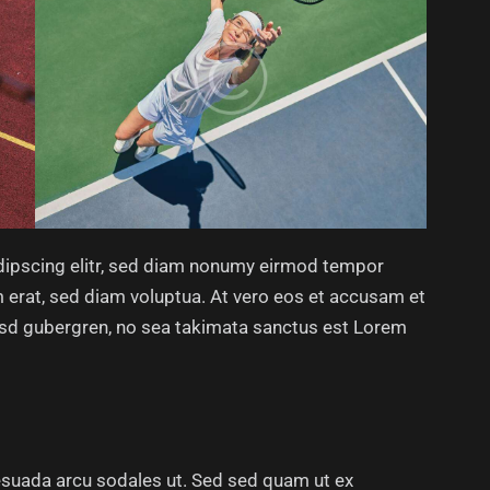
dipscing elitr, sed diam nonumy eirmod tempor
m erat, sed diam voluptua. At vero eos et accusam et
kasd gubergren, no sea takimata sanctus est Lorem
esuada arcu sodales ut. Sed sed quam ut ex